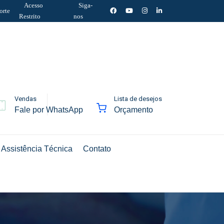
Acesso
Siga-
orte
Restrito
nos
Vendas
Lista de desejos
Fale por WhatsApp
Orçamento
Assistência Técnica
Contato