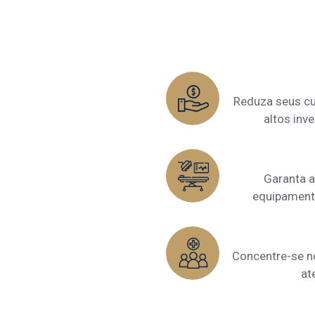
Reduza seus cu
altos in
Garanta a
equipament
Concentre-se n
at