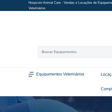
Hospcom Animal Care - Vendas e Locações de Equipame
Veterinários
Equipamentos Veterinários
Locaç
Compl